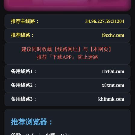
推荐主线路：
34.96.227.59:31204
推荐线路：
i9zciw.com
建议同时收藏【线路网址】与【本网页】
推荐『下载APP』 防止迷路
备用线路1：
rlvf0d.com
备用线路2：
x8xmt.com
备用线路3：
khfnmk.com
推荐浏览器：